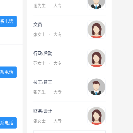
谢先生
·
大专
系电话
文员
张女士
·
大专
行政/后勤
范女士
·
大专
系电话
技工/普工
张先生
·
大专
财务/会计
张女士
·
大专
系电话